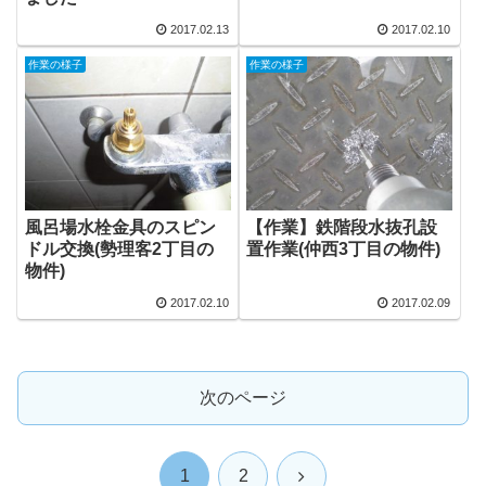
2017.02.13
2017.02.10
作業の様子
作業の様子
風呂場水栓金具のスピン
【作業】鉄階段水抜孔設
ドル交換(勢理客2丁目の
置作業(仲西3丁目の物件)
物件)
2017.02.10
2017.02.09
次のページ
次
1
2