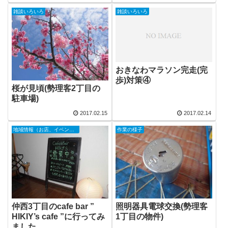
雑談いろいろ
雑談いろいろ
おきなわマラソン完走(完
歩)対策④
桜が見頃(勢理客2丁目の
駐車場)
2017.02.15
2017.02.14
地域情報（お店、イベント等）
作業の様子
仲西3丁目のcafe bar ”
照明器具電球交換(勢理客
HIKIY’s cafe ”に行ってみ
1丁目の物件)
ました