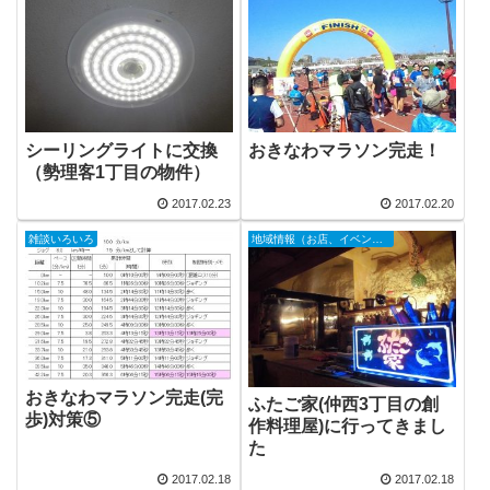
シーリングライトに交換
おきなわマラソン完走！
（勢理客1丁目の物件）
2017.02.23
2017.02.20
雑談いろいろ
地域情報（お店、イベント等）
おきなわマラソン完走(完
ふたご家(仲西3丁目の創
歩)対策⑤
作料理屋)に行ってきまし
た
2017.02.18
2017.02.18