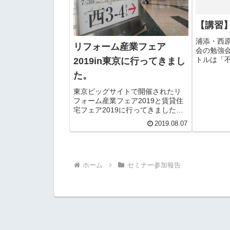
【講習
浦添・西
リフォーム産業フェア
会の勉強
トルは「
2019in東京に行ってきまし
業務の必
た。
は一般的
業務とな
東京ビッグサイトで開催されたリ
ティング
フォーム産業フェア2019と賃貸住
し、売上を
宅フェア2019に行ってきました。
公式ページはこちら↓リフォーム産
2019.08.07
業フェア：賃貸住宅フェア：訪問
記東京ビッグサイトを久しぶりに
訪れました。前回訪問は確か東京
モーターショー201...
ホーム
セミナー参加報告