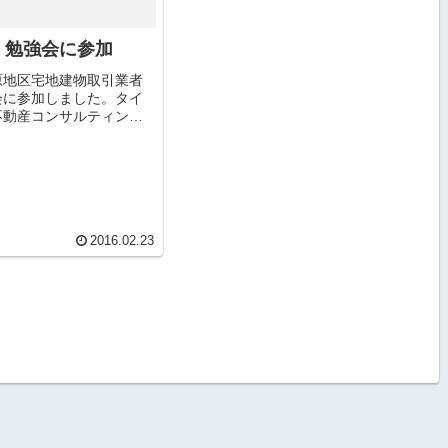
】勉強会に参加
原地区宅地建物取引業者
会に参加しました。タイ
不動産コンサルティング
要性を考える」不動産業
に売買・仲介・管理が主
っていますが、コンサル
という分野で顧客を開拓
得ている実例を学ぶこ...
2016.02.23